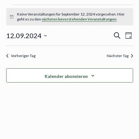
Keine Veranstaltungen für September 12, 2024 vorgesehen. Hier
Veranstaltungen
Hinweis
geht es zu den
nächsten bevorstehenden Veranstaltungen
.
für
Ver
12.09.2024
Suche
Tag
September
Veran
Ans
Datum
12,
wählen.
Suche
Nav
Vorheriger Tag
Nächster Tag
2024
und
Ansich
Kalender abonnieren
Navig