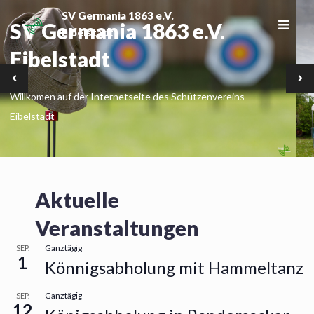
Skip
SV Germania 1863 e.V.
SV Germania 1863 e.V.
to
Eibelstadt
content
Eibelstadt
illkomen auf der Internetseite des Schützenvereins
ibelstadt
Aktuelle
Veranstaltungen
Ganztägig
SEP.
1
Könnigsabholung mit Hammeltanz
Ganztägig
SEP.
12