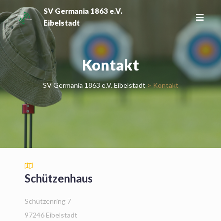
Skip
SV Germania 1863 e.V.
to
Eibelstadt
content
Kontakt
SV Germania 1863 e.V. Eibelstadt
>
Kontakt
Schützenhaus
Schützenring 7
97246 Eibelstadt