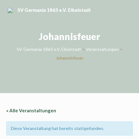
Skip
SV Germania 1863 e.V. Eibelstadt
to
content
Johannisfeuer
SV Germania 1863 e.V. Eibelstadt
>
Veranstaltungen
>
Johannisfeuer
« Alle Veranstaltungen
Diese Veranstaltung hat bereits stattgefunden.