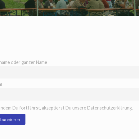
name oder ganzer Name
l
Indem Du fortfährst, akzeptierst Du unsere Datenschutzerklärung.