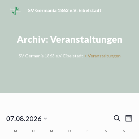
Skip
SV Germania 1863 e.V. Eibelstadt
to
content
Archiv:
Veranstaltungen
SV Germania 1863 e.V. Eibelstadt
>
Veranstaltungen
Veranstaltungen
Ver
07.08.2026
Suche
Mona
Veran
Ans
Datum
M
MONTAG
D
DIENSTAG
M
MITTWOCH
D
DONNERSTAG
F
FREITAG
S
SAMSTAG
S
SONNTA
wählen.
Nav